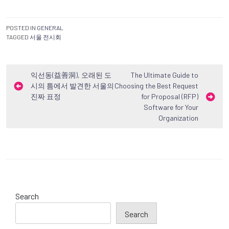
POSTED IN
GENERAL
TAGGED
서울 전시회
Post
익선동(益善洞), 오래된 도
The Ultimate Guide to
시의 틈에서 발견한 서울의
Choosing the Best Request
navigation
진짜 표정
for Proposal (RFP)
Software for Your
Organization
Search
Search