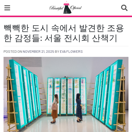
Skip
to
content
Biutiful Oficial
빽빽한 도시 속에서 발견한 조용
한 감정들: 서울 전시회 산책기
POSTED ON
NOVEMBER 21, 2025
BY
EVA FLOWERS